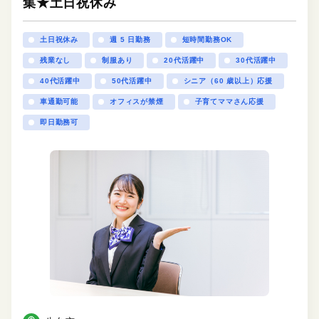
集★土日祝休み
土日祝休み
週 5 日勤務
短時間勤務OK
残業なし
制服あり
20代活躍中
30代活躍中
40代活躍中
50代活躍中
シニア（60 歳以上）応援
車通勤可能
オフィスが禁煙
子育てママさん応援
即日勤務可