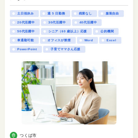
土日祝休み
週 5 日勤務
残業なし
服装自由
20代活躍中
30代活躍中
40代活躍中
50代活躍中
シニア（60 歳以上）応援
公的機関
車通勤可能
オフィスが禁煙
Word
Excel
PowerPoint
子育てママさん応援
つくば市