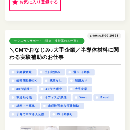
お気に入り登録する
K00-10658
お仕事NO.
テクニカルサポート（研究・技術系のお仕事）
＼CMでおなじみ♪大手企業／半導体材料に関
わる実験補助のお仕事
未経験歓迎
土日祝休み
週 5 日勤務
短時間勤務OK
残業なし
制服あり
30代活躍中
40代活躍中
大手企業
車通勤可能
オフィスが禁煙
Word
Excel
材料・半導体
未経験可能な実験補助
子育てママさん応援
即日勤務可