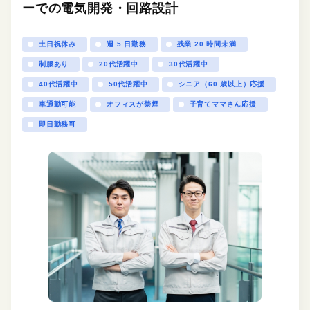
ーでの電気開発・回路設計
土日祝休み
週 5 日勤務
残業 20 時間未満
制服あり
20代活躍中
30代活躍中
40代活躍中
50代活躍中
シニア（60 歳以上）応援
車通勤可能
オフィスが禁煙
子育てママさん応援
即日勤務可