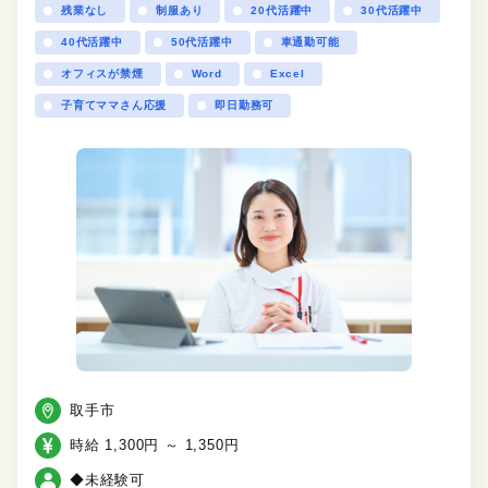
残業なし
制服あり
20代活躍中
30代活躍中
40代活躍中
50代活躍中
車通勤可能
オフィスが禁煙
Word
Excel
子育てママさん応援
即日勤務可
取手市
時給 1,300円 ～ 1,350円
◆未経験可