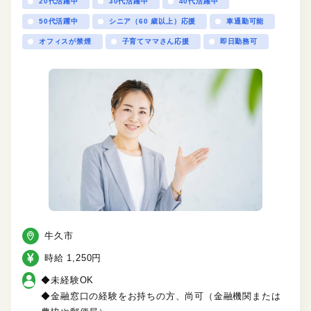
20代活躍中
30代活躍中
40代活躍中
50代活躍中
シニア（60 歳以上）応援
車通勤可能
オフィスが禁煙
子育てママさん応援
即日勤務可
牛久市
時給 1,250円
◆未経験OK
◆金融窓口の経験をお持ちの方、尚可（金融機関または