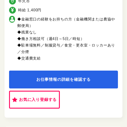
牛久市
時給 1,400円
◆金融窓口の経験をお持ちの方（金融機関または農協や
郵便局）
◆残業なし
◆働き方相談可（週4日～5日／時短）
◆駐車場無料／制服貸与／食堂・更衣室・ロッカーあり
／分煙
◆交通費支給
お仕事情報の詳細を確認する
お気に入り登録する