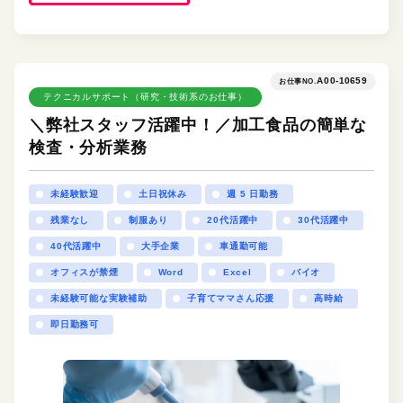
A00-10659
お仕事NO.
テクニカルサポート（研究・技術系のお仕事）
＼弊社スタッフ活躍中！／加工食品の簡単な
検査・分析業務
未経験歓迎
土日祝休み
週 5 日勤務
残業なし
制服あり
20代活躍中
30代活躍中
40代活躍中
大手企業
車通勤可能
オフィスが禁煙
Word
Excel
バイオ
未経験可能な実験補助
子育てママさん応援
高時給
即日勤務可