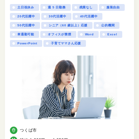
土日祝休み
週 5 日勤務
残業なし
服装自由
20代活躍中
30代活躍中
40代活躍中
50代活躍中
シニア（60 歳以上）応援
公的機関
車通勤可能
オフィスが禁煙
Word
Excel
PowerPoint
子育てママさん応援
つくば市