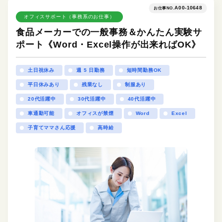
A00-10648
お仕事NO.
オフィスサポート（事務系のお仕事）
食品メーカーでの一般事務＆かんたん実験サ
ポート《Word・Excel操作が出来ればOK》
土日祝休み
週 5 日勤務
短時間勤務OK
平日休みあり
残業なし
制服あり
20代活躍中
30代活躍中
40代活躍中
車通勤可能
オフィスが禁煙
Word
Excel
子育てママさん応援
高時給