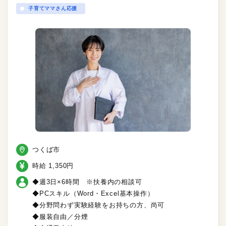
子育てママさん応援
つくば市
時給 1,350円
◆週3日×6時間 ※扶養内の相談可
◆PCスキル（Word・Excel基本操作）
◆分野問わず実験経験をお持ちの方、尚可
◆服装自由／分煙