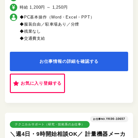
時給 1,200円 ～ 1,250円
◆PC基本操作（Word・Excel・PPT）
◆服装自由／駐車場あり／分煙
◆残業なし
◆交通費支給
お仕事情報の詳細を確認する
お気に入り登録する
YK00-10657
お仕事NO.
テクニカルサポート（研究・技術系のお仕事）
＼週4日・9時開始相談OK／ 計量機器メーカ