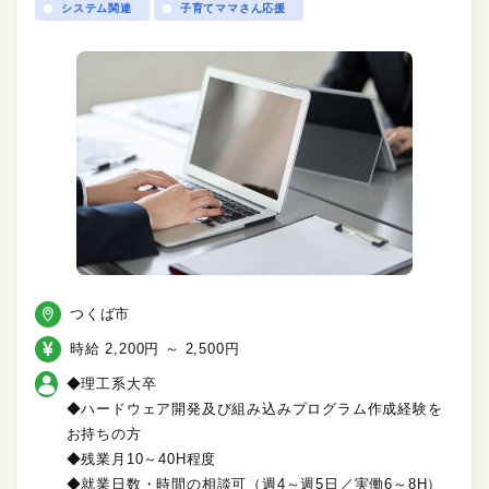
システム関連
子育てママさん応援
つくば市
時給 2,200円 ～ 2,500円
◆理工系大卒
◆ハードウェア開発及び組み込みプログラム作成経験を
お持ちの方
◆残業月10～40H程度
◆就業日数・時間の相談可（週4～週5日／実働6～8H）