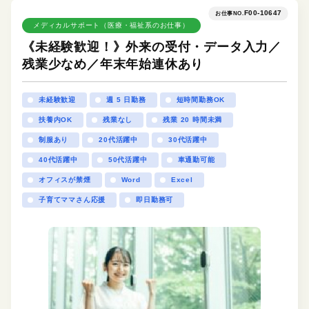
F00-10647
お仕事NO.
メディカルサポート（医療・福祉系のお仕事）
《未経験歓迎！》外来の受付・データ入力／
残業少なめ／年末年始連休あり
未経験歓迎
週 5 日勤務
短時間勤務OK
扶養内OK
残業なし
残業 20 時間未満
制服あり
20代活躍中
30代活躍中
40代活躍中
50代活躍中
車通勤可能
オフィスが禁煙
Word
Excel
子育てママさん応援
即日勤務可