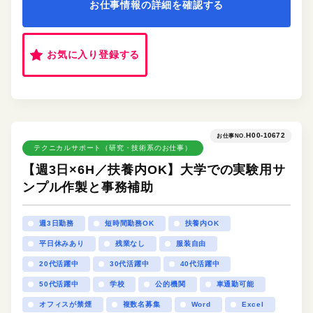
お仕事情報の詳細を確認する
お気に入り登録する
H00-10672
お仕事NO.
テクニカルサポート（研究・技術系のお仕事）
【週3日×6H／扶養内OK】大学での実験用サ
ンプル作製と事務補助
週3日勤務
短時間勤務OK
扶養内OK
平日休みあり
残業なし
服装自由
20代活躍中
30代活躍中
40代活躍中
50代活躍中
学校
公的機関
車通勤可能
オフィスが禁煙
複数名募集
Word
Excel