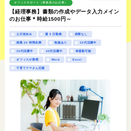
オフィスサポート（事務系のお仕事）
【経理事務】書類の作成やデータ入力メイン
のお仕事＊時給1500円～
土日祝休み
週 5 日勤務
残業なし
残業 20 時間未満
制服あり
20代活躍中
30代活躍中
40代活躍中
車通勤可能
オフィスが禁煙
Word
Excel
子育てママさん応援