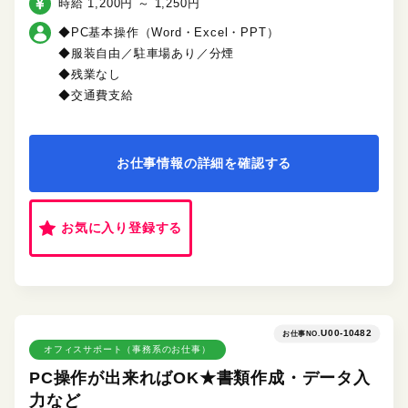
時給 1,200円 ～ 1,250円
◆PC基本操作（Word・Excel・PPT）
◆服装自由／駐車場あり／分煙
◆残業なし
◆交通費支給
お仕事情報の詳細を確認する
お気に入り登録する
U00-10482
お仕事NO.
オフィスサポート（事務系のお仕事）
PC操作が出来ればOK★書類作成・データ入
力など