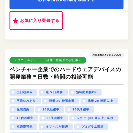
お気に入り登録する
Y00-10660
お仕事NO.
テクニカルサポート（研究・技術系のお仕事）
ベンチャー企業でのハードウェアデバイスの
開発業務＊日数・時間の相談可能
土日祝休み
週 5 日勤務
短時間勤務OK
平日休みあり
残業 20 時間未満
残業 20 時間以上
服装自由
20代活躍中
30代活躍中
40代活躍中
50代活躍中
シニア（60 歳以上）応援
車通勤可能
オフィスが禁煙
プログラム関連