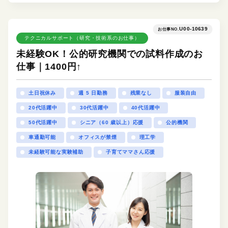
U00-10639
お仕事NO.
テクニカルサポート（研究・技術系のお仕事）
未経験OK！公的研究機関での試料作成のお
仕事｜1400円↑
土日祝休み
週 5 日勤務
残業なし
服装自由
20代活躍中
30代活躍中
40代活躍中
50代活躍中
シニア（60 歳以上）応援
公的機関
車通勤可能
オフィスが禁煙
理工学
未経験可能な実験補助
子育てママさん応援