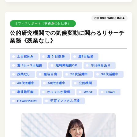
W00-10384
お仕事NO.
オフィスサポート（事務系のお仕事）
公的研究機関での気候変動に関わるリサーチ
業務《残業なし》
土日祝休み
週 5 日勤務
週3日勤務
週 3日～5日勤務
短時間勤務OK
平日休みあり
残業なし
服装自由
20代活躍中
30代活躍中
40代活躍中
50代活躍中
公的機関
車通勤可能
オフィスが禁煙
Word
Excel
PowerPoint
子育てママさん応援