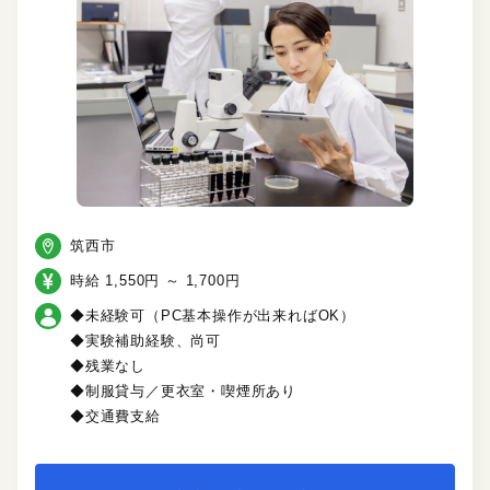
筑西市
時給 1,550円 ～ 1,700円
◆未経験可（PC基本操作が出来ればOK）
◆実験補助経験、尚可
◆残業なし
◆制服貸与／更衣室・喫煙所あり
◆交通費支給