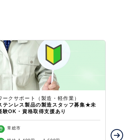
ワークサポート（製造・軽作業）
ワークサ
ステンレス製品の製造スタッフ募集★未
未経験O
経験OK・資格取得支援あり
レス製造
常総市
常総市