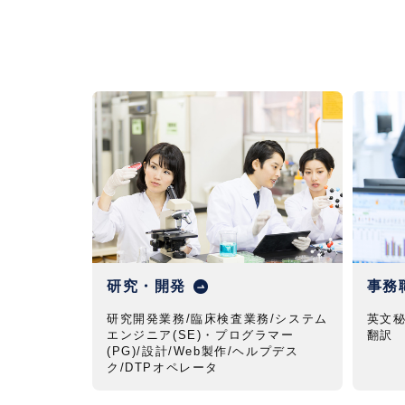
研究・開発
事務
研究開発業務/臨床検査業務/システム
英文秘
エンジニア(SE)・プログラマー
翻訳
(PG)/設計/Web製作/ヘルプデス
ク/DTPオペレータ