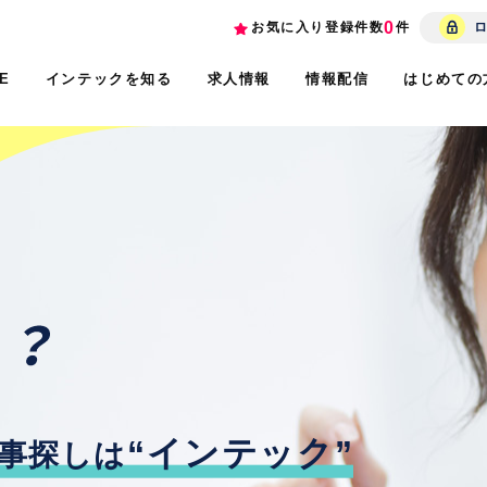
0
お気に入り登録件数
件
インテックを知る
求人情報
情報配信
はじめての
E
“インテック”
事探しは