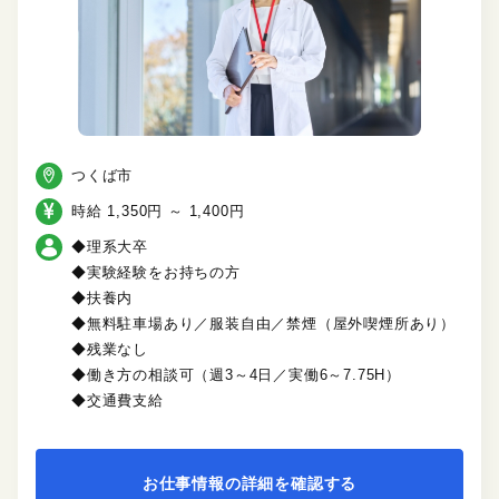
つくば市
時給 1,350円 ～ 1,400円
◆理系大卒
◆実験経験をお持ちの方
◆扶養内
◆無料駐車場あり／服装自由／禁煙（屋外喫煙所あり）
◆残業なし
◆働き方の相談可（週3～4日／実働6～7.75H）
◆交通費支給
お仕事情報の詳細を確認する