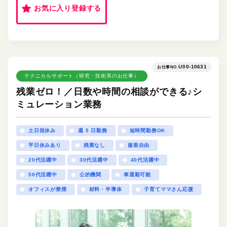
お気に入り登録する
U00-10631
お仕事NO.
テクニカルサポート（研究・技術系のお仕事）
残業ゼロ！／日数や時間の相談ができる♪シ
ミュレーション業務
土日祝休み
週 5 日勤務
短時間勤務OK
平日休みあり
残業なし
服装自由
20代活躍中
30代活躍中
40代活躍中
50代活躍中
公的機関
車通勤可能
オフィスが禁煙
材料・半導体
子育てママさん応援