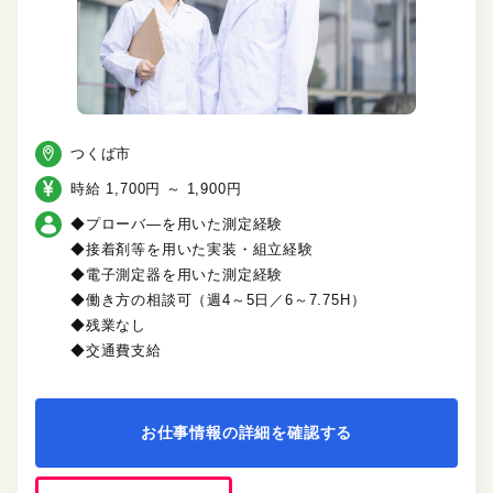
つくば市
時給 1,700円 ～ 1,900円
◆プローバ―を用いた測定経験
◆接着剤等を用いた実装・組立経験
◆電子測定器を用いた測定経験
◆働き方の相談可（週4～5日／6～7.75H）
◆残業なし
◆交通費支給
お仕事情報の詳細を確認する