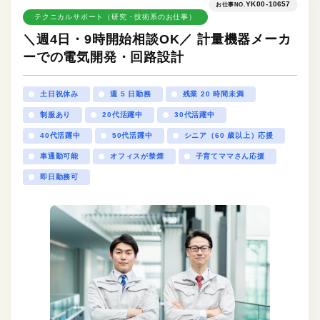
YK00-10657
お仕事NO.
テクニカルサポート（研究・技術系のお仕事）
＼週4日・9時開始相談OK／ 計量機器メーカ
ーでの電気開発・回路設計
土日祝休み
週 5 日勤務
残業 20 時間未満
制服あり
20代活躍中
30代活躍中
40代活躍中
50代活躍中
シニア（60 歳以上）応援
車通勤可能
オフィスが禁煙
子育てママさん応援
即日勤務可