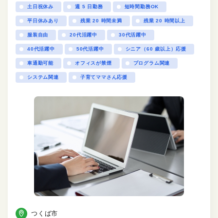
土日祝休み
週 5 日勤務
短時間勤務OK
平日休みあり
残業 20 時間未満
残業 20 時間以上
服装自由
20代活躍中
30代活躍中
40代活躍中
50代活躍中
シニア（60 歳以上）応援
車通勤可能
オフィスが禁煙
プログラム関連
システム関連
子育てママさん応援
つくば市