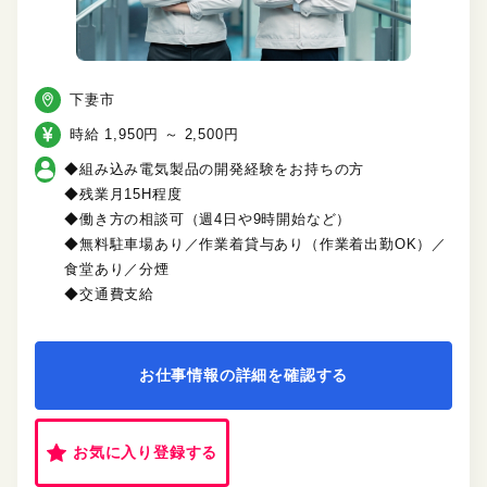
下妻市
時給 1,950円 ～ 2,500円
◆組み込み電気製品の開発経験をお持ちの方
◆残業月15H程度
◆働き方の相談可（週4日や9時開始など）
◆無料駐車場あり／作業着貸与あり（作業着出勤OK）／
食堂あり／分煙
◆交通費支給
お仕事情報の詳細を確認する
お気に入り登録する