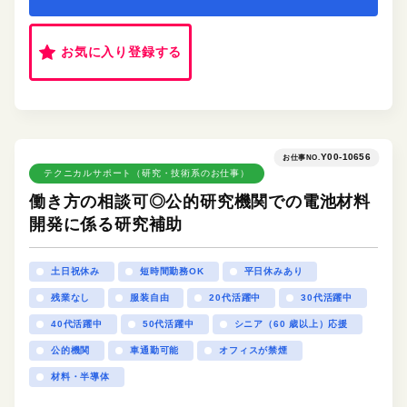
お気に入り登録する
Y00-10656
お仕事NO.
テクニカルサポート（研究・技術系のお仕事）
働き方の相談可◎公的研究機関での電池材料
開発に係る研究補助
土日祝休み
短時間勤務OK
平日休みあり
残業なし
服装自由
20代活躍中
30代活躍中
40代活躍中
50代活躍中
シニア（60 歳以上）応援
公的機関
車通勤可能
オフィスが禁煙
材料・半導体