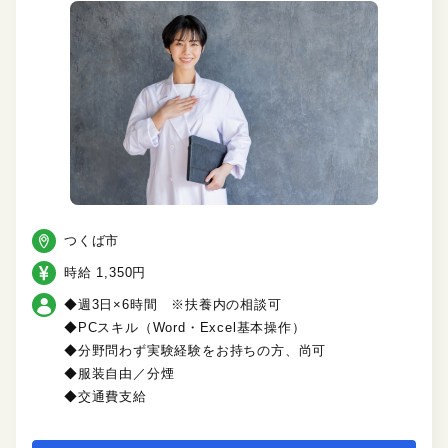
つくば市
時給 1,350円
◆週3日×6時間 ※扶養内の相談可
◆PCスキル（Word・Excel基本操作）
◆分野問わず実験経験をお持ちの方、尚可
◆服装自由／分煙
◆交通費支給