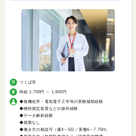
つくば市
時給 1,700円 ～ 1,900円
◆無機化学・電気電子工学等の実験補助経験
◆物性測定装置などの操作経験
◆データ解析経験
◆残業なし
◆働き方の相談可（週4～5日／実働6～7.75H）