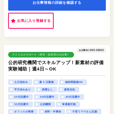
お仕事情報の詳細を確認する
お気に入り登録する
U00-10632
お仕事NO.
テクニカルサポート（研究・技術系のお仕事）
公的研究機関でスキルアップ！新素材の評価
実験補助｜週4日～OK
土日祝休み
週 5 日勤務
短時間勤務OK
平日休みあり
残業なし
服装自由
20代活躍中
30代活躍中
40代活躍中
50代活躍中
公的機関
車通勤可能
オフィスが禁煙
材料・半導体
子育てママさん応援