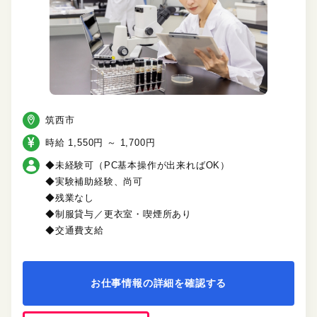
筑西市
時給 1,550円 ～ 1,700円
◆未経験可（PC基本操作が出来ればOK）
◆実験補助経験、尚可
◆残業なし
◆制服貸与／更衣室・喫煙所あり
◆交通費支給
お仕事情報の詳細を確認する