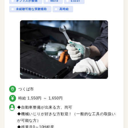
オフィスが禁煙
Word
Excel
未経験可能な実験補助
高時給
つくば市
時給 1,550円 ～ 1,650円
◆自動車整備が出来る方、尚可
◆機械いじりが好きな方歓迎！（一般的な工具の取扱い
が可能な方）
◆残業月0～10H程度