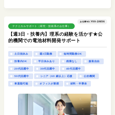
Y00-10656
お仕事NO.
テクニカルサポート（研究・技術系のお仕事）
【週3日・扶養内】理系の経験を活かす★公
的機関での電池材料開発サポート
土日祝休み
週3日勤務
短時間勤務OK
扶養内OK
平日休みあり
残業なし
服装自由
20代活躍中
30代活躍中
40代活躍中
50代活躍中
シニア（60 歳以上）応援
公的機関
車通勤可能
オフィスが禁煙
材料・半導体