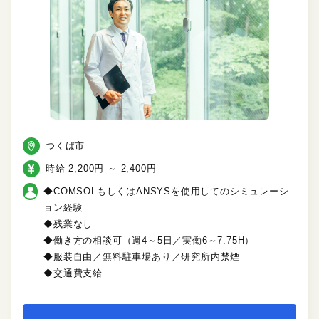
つくば市
時給 2,200円 ～ 2,400円
◆COMSOLもしくはANSYSを使用してのシミュレーシ
ョン経験
◆残業なし
◆働き方の相談可（週4～5日／実働6～7.75H）
◆服装自由／無料駐車場あり／研究所内禁煙
◆交通費支給