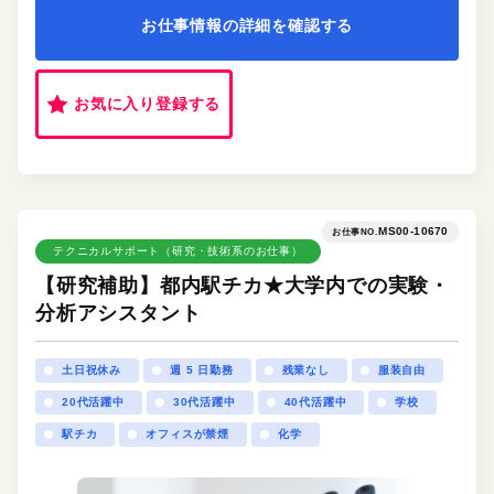
お仕事情報の詳細を確認する
お気に入り登録する
MS00-10670
お仕事NO.
テクニカルサポート（研究・技術系のお仕事）
【研究補助】都内駅チカ★大学内での実験・
分析アシスタント
土日祝休み
週 5 日勤務
残業なし
服装自由
20代活躍中
30代活躍中
40代活躍中
学校
駅チカ
オフィスが禁煙
化学