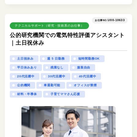
U00-10633
お仕事NO.
テクニカルサポート（研究・技術系のお仕事）
公的研究機関での電気特性評価アシスタント
｜土日祝休み
土日祝休み
週 5 日勤務
短時間勤務OK
平日休みあり
残業なし
服装自由
20代活躍中
30代活躍中
40代活躍中
公的機関
車通勤可能
オフィスが禁煙
材料・半導体
子育てママさん応援