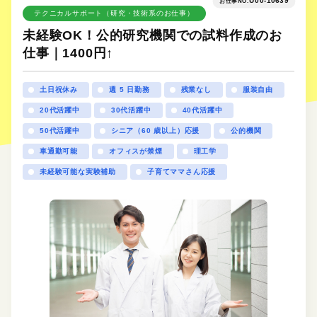
U00-10639
お仕事NO.
テクニカルサポート（研究・技術系のお仕事）
未経験OK！公的研究機関での試料作成のお
仕事｜1400円↑
土日祝休み
週 5 日勤務
残業なし
服装自由
20代活躍中
30代活躍中
40代活躍中
50代活躍中
シニア（60 歳以上）応援
公的機関
車通勤可能
オフィスが禁煙
理工学
未経験可能な実験補助
子育てママさん応援