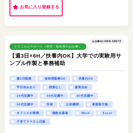
お気に入り登録する
H00-10672
お仕事NO.
テクニカルサポート（研究・技術系のお仕事）
【週3日×6H／扶養内OK】大学での実験用サ
ンプル作製と事務補助
週3日勤務
短時間勤務OK
扶養内OK
平日休みあり
残業なし
服装自由
20代活躍中
30代活躍中
40代活躍中
50代活躍中
学校
公的機関
車通勤可能
オフィスが禁煙
複数名募集
Word
Excel
子育てママさん応援