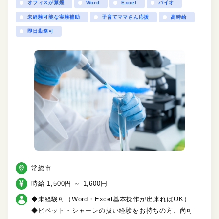
オフィスが禁煙
Word
Excel
バイオ
未経験可能な実験補助
子育てママさん応援
高時給
即日勤務可
常総市
時給 1,500円 ～ 1,600円
◆未経験可（Word・Excel基本操作が出来ればOK）
◆ピペット・シャーレの扱い経験をお持ちの方、尚可