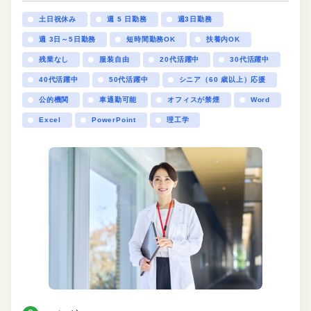
土日祝休み
週 5 日勤務
週3日勤務
週 3日～5日勤務
短時間勤務OK
扶養内OK
残業なし
服装自由
20代活躍中
30代活躍中
40代活躍中
50代活躍中
シニア（60 歳以上）応援
公的機関
車通勤可能
オフィスが禁煙
Word
Excel
PowerPoint
理工学