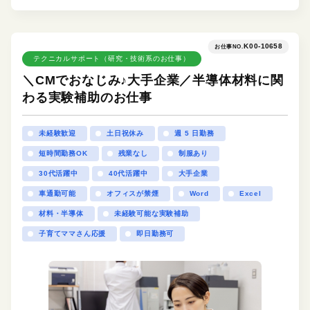
K00-10658
お仕事NO.
テクニカルサポート（研究・技術系のお仕事）
＼CMでおなじみ♪大手企業／半導体材料に関
わる実験補助のお仕事
未経験歓迎
土日祝休み
週 5 日勤務
短時間勤務OK
残業なし
制服あり
30代活躍中
40代活躍中
大手企業
車通勤可能
オフィスが禁煙
Word
Excel
材料・半導体
未経験可能な実験補助
子育てママさん応援
即日勤務可