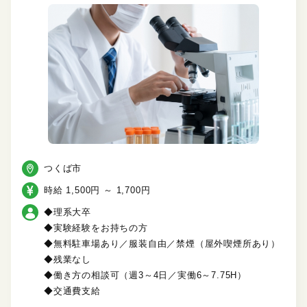
つくば市
時給 1,500円 ～ 1,700円
◆理系大卒
◆実験経験をお持ちの方
◆無料駐車場あり／服装自由／禁煙（屋外喫煙所あり）
◆残業なし
◆働き方の相談可（週3～4日／実働6～7.75H）
◆交通費支給