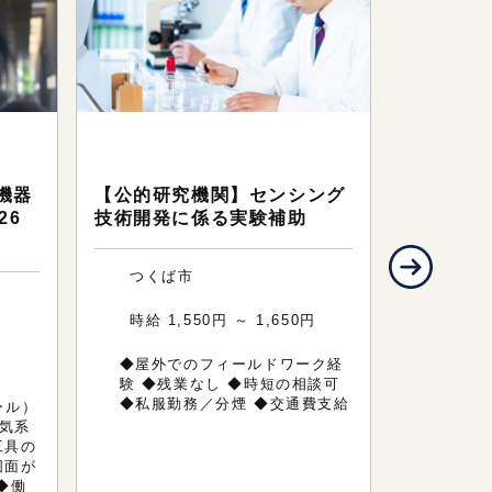
技
テクニカルサポート（研究・技
テクニカ
術系のお仕事）
術系のお
機器
【公的研究機関】センシング
【扶養内
26
技術開発に係る実験補助
などの実
つくば市
つくば
時給 1,550円 ～ 1,650円
時給 1
円
◆屋外でのフィールドワーク経
◆未経
験 ◆残業なし ◆時短の相談可
生実験
◆私服勤務／分煙 ◆交通費支給
ピペッ
メール）
などの
気系
（ワー
工具の
務が可
図面が
◆働