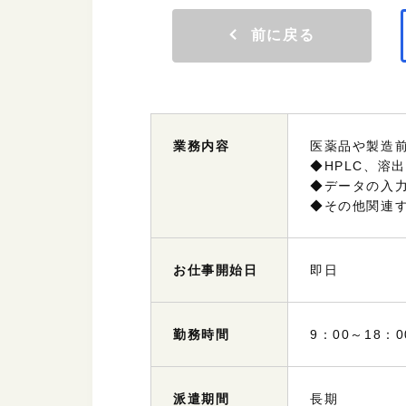
前に戻る
業務
内容
医薬品や製造
◆HPLC、溶
◆データの入
◆その他関連
お仕事
開始日
即日
勤務
時間
9：00～18
派遣
期間
長期