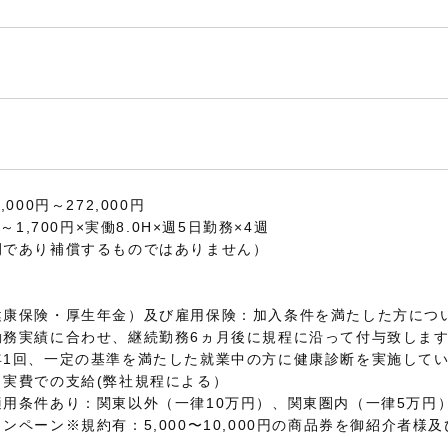
000円～272,000円
～1,700円×実働8.0H×週5日勤務×4週
例であり補償するものではありません）
健康保険・厚生年金）及び雇用保険：加入条件を満たした方につ
勤務実績に合わせ、継続勤務6ヵ月後に規程に沿って付与致しま
年1回、一定の基準を満たした就業中の方に健康診断を実施して
：実費での支給(弊社規程による）
用条件あり：関東以外（一律10万円）、関東圏内（一律5万円
ンペーン※規約有：5,000〜10,000円の商品券を御紹介者様