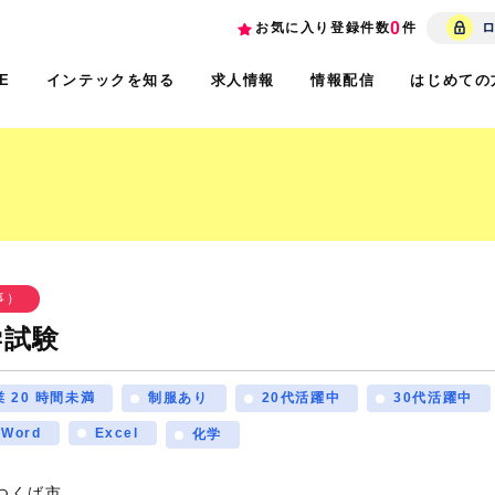
0
お気に入り登録件数
件
インテックを知る
求人情報
情報配信
はじめての
E
事）
学試験
 20 時間未満
制服あり
20代活躍中
30代活躍中
Word
Excel
化学
つくば市