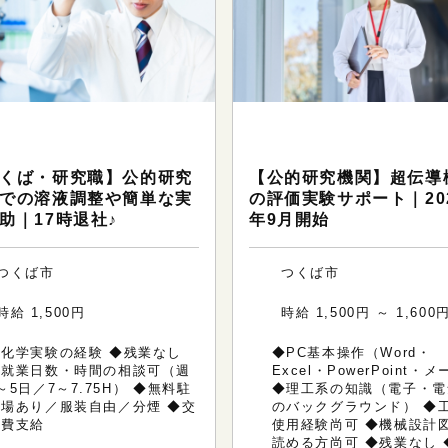
クニカルサポート（研究・技
テクニカルサポート（研究・
系のお仕事）
術系のお仕事）
くば・研究職】公的研究
【公的研究機関】超伝導
での溶液調整や簡単な実
の評価実験サポート｜20
助｜17時退社♪
年9月開始
つくば市
つくば市
時給 1,500円
時給 1,500円 ～ 1,600
◆化学実験の経験 ◆残業なし
◆PC基本操作（Word・
◆就業日数・時間の相談可（週
Excel・PowerPoint・
～5日／7～7.75H） ◆無料駐
◆理工系の知識（電子・電
車場あり／服装自由／分煙 ◆交
のバックグラウンド） ◆
通費支給
使用経験尚可 ◆機械設計
読める方尚可 ◆残業なし 