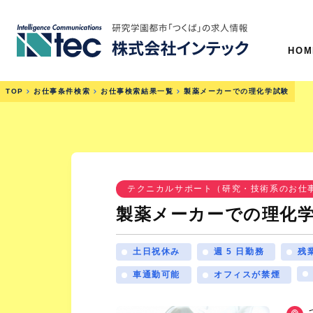
HOM
TOP
お仕事条件検索
お仕事検索結果一覧
製薬メーカーでの理化学試験
テクニカルサポート（研究・技術系のお仕
製薬メーカーでの理化
土日祝休み
週 5 日勤務
残業
車通勤可能
オフィスが禁煙