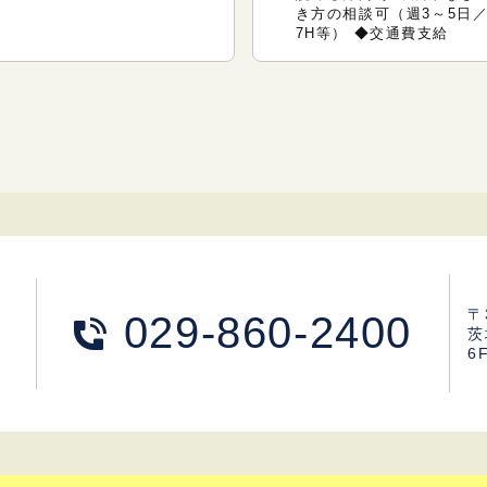
き方の相談可（週3～5日／
7H等） ◆交通費支給
〒
029-860-2400
茨
6