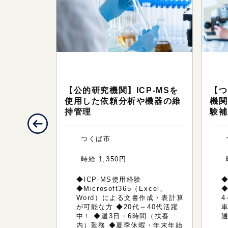
研究・技
テクニカルサポート（研究・技
テ
術系のお仕事）
術
研究機関で
【公的研究機関】ICP-MSを
【つ
1500
使用した依頼分析や機器の維
機関
持管理
験補
つくば市
,000円
時給 1,350円
化学実験経験
◆ICP-MS使用経験
GC-MS）
◆Microsoft365（Excel、
ord・
Word）による文書作成・表計算
4
の相談可
が可能な方 ◆20代～40代活躍
務） ◆交通
中！ ◆週3日・6時間（扶養
内）勤務 ◆夏季休暇・年末年始