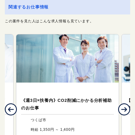
関連するお仕事情報
この案件を見た人はこんな求人情報も見ています。
テクニカルサポート（研究・技術系のお仕事）
テ
バイ
《週3日×扶養内》CO2削減にかかる分析補助
【
のお仕事
整や
つくば市
時給 1,350円 ～ 1,400円