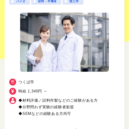
バイオ
材料・半導体
理工学
つくば市
時給 1,340円 ～
◆材料評価／試料作製などのご経験がある方
◆分野問わず実験の経験者歓迎
◆SEMなどの経験ある方尚可