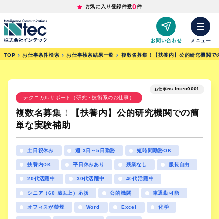
0
お気に入り登録件数
件
お問い合わせ
メニュー
TOP
お仕事条件検索
お仕事検索結果一覧
複数名募集！【扶養内】公的研究機関で
intec0001
お仕事NO.
テクニカルサポート（研究・技術系のお仕事）
複数名募集！【扶養内】公的研究機関での簡
単な実験補助
土日祝休み
週 3日～5日勤務
短時間勤務OK
扶養内OK
平日休みあり
残業なし
服装自由
20代活躍中
30代活躍中
40代活躍中
シニア（60 歳以上）応援
公的機関
車通勤可能
オフィスが禁煙
Word
Excel
化学