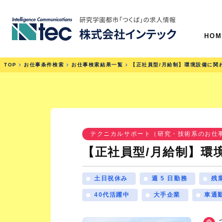
HOM
TOP
お仕事条件検索
お仕事検索結果一覧
【正社員型/月給制】環境設備に関
テクニカルサポート（研究・技術系のお仕
【正社員型/月給制】環
土日祝休み
週 5 日勤務
残
40代活躍中
大手企業
車通