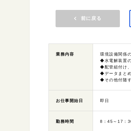
前に戻る
業務
内容
環境設備関係
◆水電解装置
◆配管組付け
◆データまと
◆その他付随
お仕事
開始日
即日
勤務
時間
8：45～17