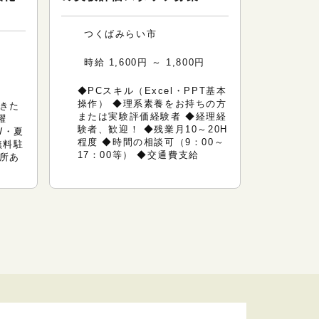
つくばみらい市
時給 1,600円 ～ 1,800円
◆PCスキル（Excel・PPT基本
操作） ◆理系素養をお持ちの方
きた
または実験評価経験者 ◆経理経
躍
験者、歓迎！ ◆残業月10～20H
W・夏
程度 ◆時間の相談可（9：00～
無料駐
17：00等） ◆交通費支給
所あ