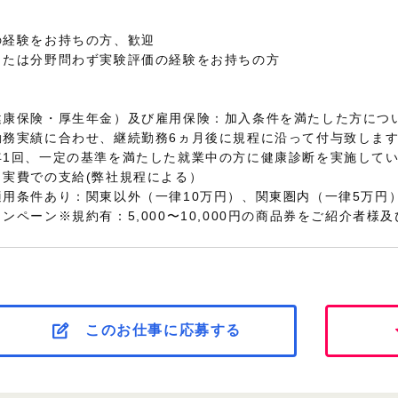
の経験をお持ちの方、歓迎
または分野問わず実験評価の経験をお持ちの方
健康保険・厚生年金）及び雇用保険：加入条件を満たした方につ
勤務実績に合わせ、継続勤務6ヵ月後に規程に沿って付与致しま
年1回、一定の基準を満たした就業中の方に健康診断を実施して
：実費での支給(弊社規程による）
用条件あり：関東以外（一律10万円）、関東圏内（一律5万円
ンペーン※規約有：5,000〜10,000円の商品券をご紹介者様
このお仕事に応募する