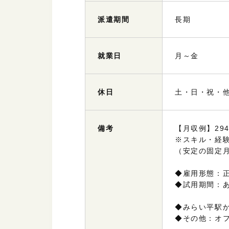
派遣
期間
長期
就業日
月～金
休日
土・日・祝・
備考
【月収例】294,
※スキル・経
（安定の固定
◆雇用形態：
◆試用期間：
◆みらい平駅
◆その他：オ