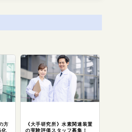
技
テクニカルサポート（研究・技
術系のお仕事）
の方
《大手研究所》水素関連装置
品化
の実験評価スタッフ募集！