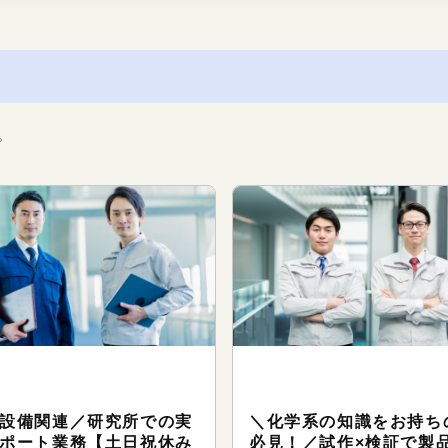
。
クニカルサポート（研究・技
テクニカルサポート（研究・
系のお仕事）
術系のお仕事）
設備関連／研究所での実
＼化学系の知識をお持ち
ポート業務【土日祝休み
必見！／試作×検証で製