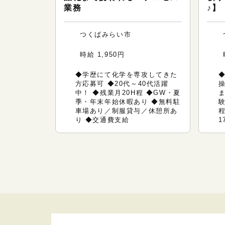
業務
♪】
つくばみらい市
時給 1,950円
◆学歴にて化学を専攻してきた
◆
方応募可 ◆20代～40代活躍
中！ ◆残業月20H程 ◆GW・夏
季・年末年始休暇あり ◆無料駐
験
車場あり／制服貸与／休憩所あ
程
り ◆交通費支給
1