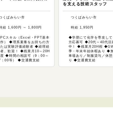
を支える技術スタッフ
つくばみらい市
つくばみらい市
時給 1,600円 ～ 1,800円
時給 1,950円
PCスキル（Excel・PPT基本
◆学歴にて化学を専攻して
操作） ◆理系素養をお持ちの方
方応募可 ◆20代～40代活
または実験評価経験者 ◆経理経
中！ ◆残業月20H程 ◆G
者、歓迎！ ◆残業月10～20H
季・年末年始休暇あり ◆
度 ◆時間の相談可（9：00～
車場あり／制服貸与／休憩
7：00等） ◆交通費支給
り ◆交通費支給