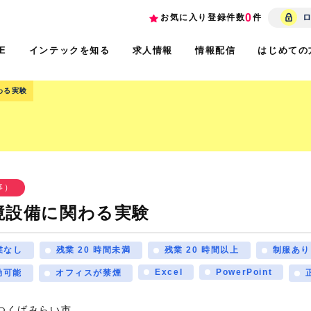
0
お気に入り登録件数
件
インテックを知る
求人情報
情報配信
はじめての
E
わる実験
事）
境設備に関わる実験
業なし
残業 20 時間未満
残業 20 時間以上
制服あり
Excel
PowerPoint
勤可能
オフィスが禁煙
つくばみらい市