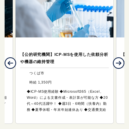
テクニカルサポート（研究・技術系のお仕事）
テ
クト
【公的研究機関】ICP-MSを使用した依頼分析
【
や機器の維持管理
ート
つくば市
時給 1,350円
験
◆ICP-MS使用経験 ◆Microsoft365（Excel、
間の相
Word）による文書作成・表計算が可能な方 ◆20
由／
代～40代活躍中！ ◆週3日・6時間（扶養内）勤
務 ◆夏季休暇・年末年始連休あり ◆交通費支給