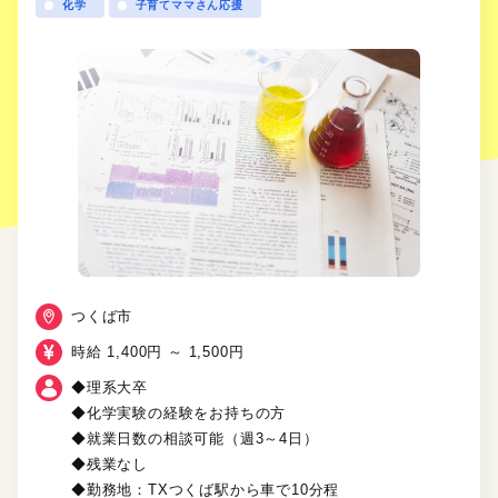
化学
子育てママさん応援
つくば市
時給 1,400円 ～ 1,500円
◆理系大卒
◆化学実験の経験をお持ちの方
◆就業日数の相談可能（週3～4日）
◆残業なし
◆勤務地：TXつくば駅から車で10分程