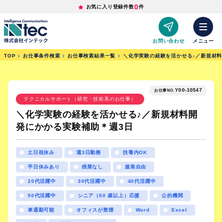
0
お気に入り登録件数
件
お問い合わせ
メニュー
TOP
お仕事条件検索
お仕事検索結果一覧
＼化学実験の経験を活かせる♪／新規材
Y00-10547
お仕事NO.
テクニカルサポート（研究・技術系のお仕事）
＼化学実験の経験を活かせる♪／新規材料開
発にかかる実験補助＊週3日
土日祝休み
週3日勤務
扶養内OK
平日休みあり
残業なし
服装自由
20代活躍中
30代活躍中
40代活躍中
50代活躍中
シニア（60 歳以上）応援
公的機関
車通勤可能
オフィスが禁煙
Word
Excel