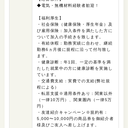
◆電気・無機材料経験者歓迎！
【福利厚生】
・社会保険（健康保険・厚生年金）及
び雇用保険：加入条件を満たした方に
ついて加入の手続きを致します。
・有給休暇：勤務実績に合わせ、継続
勤務6ヵ月後に規程に沿って付与致し
ます。
・健康診断：年1回、一定の基準を満
たした就業中の方に健康診断を実施し
ています。
・交通費支給：実費での支給(弊社規
程による）
・転居支援※適用条件あり：関東以外
（一律10万円）、関東圏内（一律5万
円）
・友達紹介キャンペーン※規約有：
5,000〜10,000円の商品券を御紹介者
様及びご友人へ差し上げます。