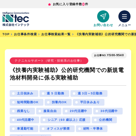
0
お気に入り登録件数
件
お問い合わせ
メニュー
TOP
お仕事条件検索
お仕事検索結果一覧
《扶養内実験補助》公的研究機関での新
YS00-9540
お仕事NO.
テクニカルサポート（研究・技術系のお仕事）
《扶養内実験補助》公的研究機関での新規電
池材料開発に係る実験補助
土日祝休み
週 5 日勤務
週 3日～5日勤務
短時間勤務OK
扶養内OK
平日休みあり
残業なし
服装自由
20代活躍中
30代活躍中
40代活躍中
シニア（60 歳以上）応援
公的機関
車通勤可能
オフィスが禁煙
材料・半導体