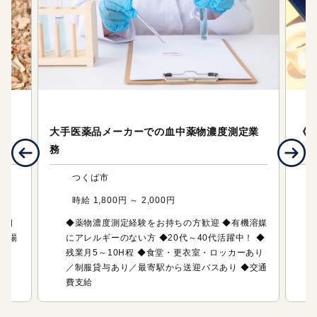
テクニカルサポート（研究・技術系のお仕事）
テ
マウ
大手医薬品メーカーでの血中薬物濃度測定業
《
務
るサ
つくば市
時給 1,800円 ～ 2,000円
の相
◆薬物濃度測定経験をお持ちの方歓迎 ◆有機溶媒
駐車場
にアレルギーのない方 ◆20代～40代活躍中！ ◆
残業月5～10H程 ◆食堂・更衣室・ロッカーあり
／制服貸与あり／最寄駅から送迎バスあり ◆交通
費支給