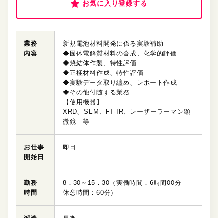
お気に入り登録する
業務
新規電池材料開発に係る実験補助
内容
◆固体電解質材料の合成、化学的評価
◆焼結体作製、特性評価
◆正極材料作成、特性評価
◆実験データ取り纏め、レポート作成
◆その他付随する業務
【使用機器】
XRD、SEM、FT-IR、レーザーラーマン顕
微鏡 等
お仕事
即日
開始日
勤務
8：30～15：30（実働時間：6時間00分
時間
休憩時間：60分）