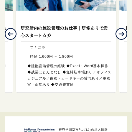
ワークサポート（製造・軽作業）
ワ
！生
研究所内の施設管理のお仕事｜研修ありで安
【
心スタート☆彡
験
つくば市
時給 1,600円 ～ 1,800円
0H
◆建物設備管理の経験 ◆Excel・Word基本操作
 ◆
◆残業ほとんどなし ◆無料駐車場あり／オフィス
給
カジュアル／白衣・カードキーの貸与あり／更衣
室・食堂あり ◆交通費支給