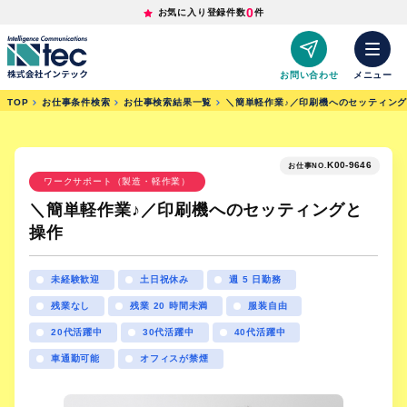
0
お気に入り登録件数
件
お問い合わせ
メニュー
TOP
お仕事条件検索
お仕事検索結果一覧
＼簡単軽作業♪／印刷機へのセッティン
K00-9646
お仕事NO.
ワークサポート（製造・軽作業）
＼簡単軽作業♪／印刷機へのセッティングと
操作
未経験歓迎
土日祝休み
週 5 日勤務
残業なし
残業 20 時間未満
服装自由
20代活躍中
30代活躍中
40代活躍中
車通勤可能
オフィスが禁煙