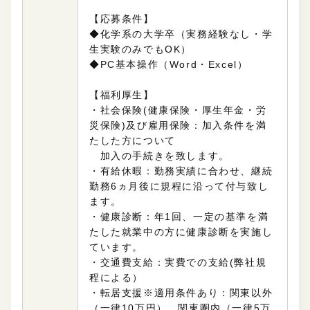
【応募条件】
◆化学系の大学卒（実務経験なし・学
生実験のみでもOK）
◆
PC基本操作（Word・Excel）
【福利厚生】
・社会保険(
健康保険・厚生年金・労
災保険
)及び雇用保険：加入条件を満
たした方について
加入の手続きを致します。
・有給休暇：勤務実績に合わせ、継続
勤務6ヵ月後に規程に沿って付与致し
ます。
・健康診断：年1回、一定の基準を満
たした就業中の方に健康診断を実施し
ています。
・交通費支給：実費での支給(弊社規
程による）
・転居支援※適用条件あり：関東以外
（一律10万円）、関東圏内（一律5万