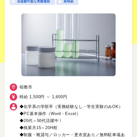
未経験可能な実験補助
高時給
稲敷市
時給 1,500円 ～ 1,600円
◆化学系の学部卒（実務経験なし・学生実験のみOK）
◆PC基本操作（Word・Excel）
◆20代～50代活躍中！
◆残業月15～20H程
◆制服・靴貸与／ロッカー・更衣室あり／無料駐車場あ