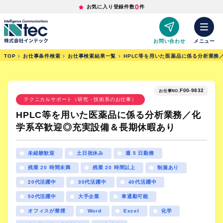
0
お気に入り登録件数
件
お問い合わせ
メニュー
TOP
お仕事条件検索
お仕事検索結果一覧
HPLC等を用いた医薬品に係る分析業務
F00-9832
お仕事NO.
テクニカルサポート（研究・技術系のお仕事）
HPLC等を用いた医薬品に係る分析業務／化
学系卒歓迎◎充実設備＆長期休暇あり
未経験歓迎
土日祝休み
週 5 日勤務
残業 20 時間未満
残業 20 時間以上
制服あり
20代活躍中
30代活躍中
40代活躍中
50代活躍中
大手企業
車通勤可能
オフィスが禁煙
Word
Excel
化学