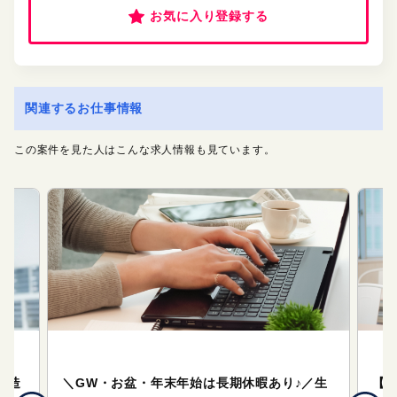
お気に入り登録する
関連するお仕事情報
この案件を見た人はこんな求人情報も見ています。
オフィスサポート（事務系のお仕事）
オ
製造
＼GW・お盆・年末年始は長期休暇あり♪／生
【