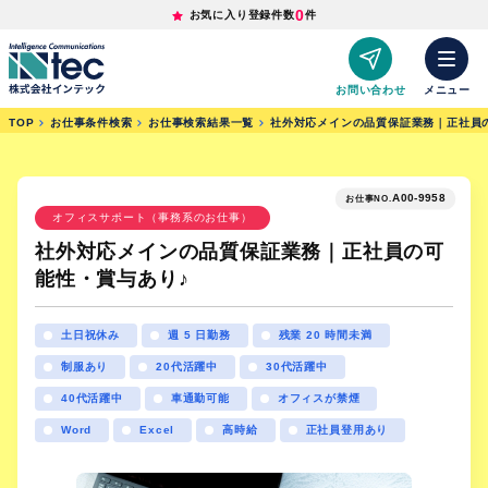
0
お気に入り登録件数
件
お問い合わせ
メニュー
TOP
お仕事条件検索
お仕事検索結果一覧
社外対応メインの品質保証業務｜正社員
A00-9958
お仕事NO.
オフィスサポート（事務系のお仕事）
社外対応メインの品質保証業務｜正社員の可
能性・賞与あり♪
土日祝休み
週 5 日勤務
残業 20 時間未満
制服あり
20代活躍中
30代活躍中
40代活躍中
車通勤可能
オフィスが禁煙
Word
Excel
高時給
正社員登用あり