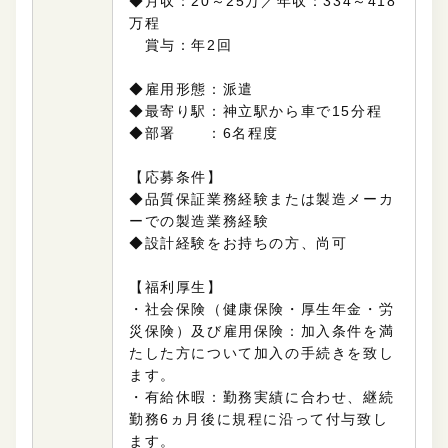
◆月収：20～25万／年収：334～418
万程
賞与：年2回
◆雇用形態：派遣
◆最寄り駅：神立駅から車で15分程
◆部署 ：6名程度
【応募条件】
◆品質保証業務経験または製造メーカ
ーでの製造業務経験
◆設計経験をお持ちの方、尚可
【福利厚生】
・社会保険（健康保険・厚生年金・労
災保険）及び雇用保険：加入条件を満
たした方について加入の手続きを致し
ます。
・有給休暇：勤務実績に合わせ、継続
勤務6ヵ月後に規程に沿って付与致し
ます。