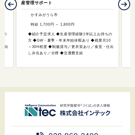
産管理サポート
ミ
かすみがうら市
時給 1,700円 ～ 1,800円
ちの
◆紹介予定求人 ◆生産管理経験1年以上お持ちの
10
方 ◆GW・夏季・年末年始休暇あり ◆残業月10
・仕出
～30H程度 ◆制服貸与／更衣室あり／食堂・仕出
し弁当あり／分煙 ◆交通費支給