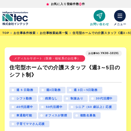
0
お気に入り登録件数
件
お問い合わせ
メニュー
TOP
お仕事条件検索
お仕事検索結果一覧
住宅型ホームでの介護スタッフ《週3～5
YK00-10191
お仕事NO.
メディカルサポート（医療・福祉系のお仕事）
住宅型ホームでの介護スタッフ《週3～5日の
シフト制》
週 5 日勤務
週3日勤務
週 3日～5日勤務
シフト勤務
残業なし
制服あり
30代活躍中
40代活躍中
50代活躍中
シニア（60 歳以上）応援
車通勤可能
オフィスが禁煙
複数名募集
子育てママさん応援