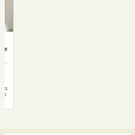
サポ
残業な
貸与
給