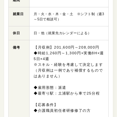
期間
就業日
月・火・水・木・金・土 ※シフト制（週3
～5日で相談可）
休日
日・他（就業先カレンダーによる）
【月収例】201,600円～208,000円
備考
◆時給1,260円～1,300円×実働8H×週
5日×4週
※スキル・経験を考慮して決定します
（月収例は一例であり補償するもので
はありません）
◆雇用形態：派遣
◆最寄り駅：土浦駅から車で25分程
【応募条件】
◆介護職員初任者研修修了の方