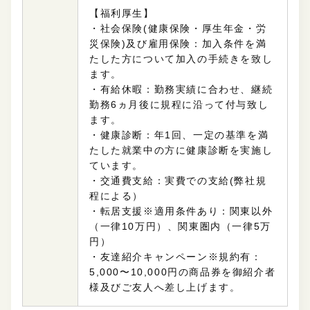
【福利厚生】
・社会保険(
健康保険・厚生年金・労
災保険
)及び雇用保険：加入条件を満
たした方について
加入の手続きを致し
ます。
・有給休暇：勤務実績に合わせ、継続
勤務6ヵ月後に規程に沿って付与致し
ます。
・健康診断：年1回、一定の基準を満
たした就業中の方に健康診断を実施し
ています。
・交通費支給：実費での支給(弊社規
程による）
・転居支援※適用条件あり：関東以外
（一律10万円）、関東圏内（一律5万
円）
・友達紹介キャンペーン※規約有：
5,000〜10,000円の商品券を御紹介者
様及びご友人へ差し上げます。