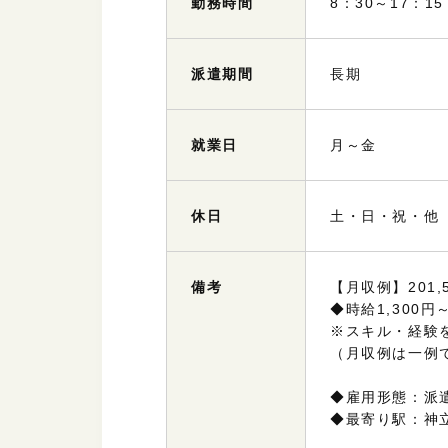
勤務
時間
8：30～17：
派遣
期間
長期
就業日
月～金
休日
土・日・祝・他
備考
【月収例】201,5
◆時給1,300円～
※スキル・経験
（月収例は一例
◆雇用形態：派
◆最寄り駅：神