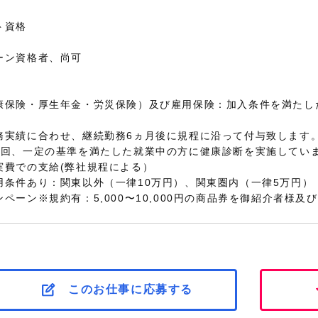
ト資格
ーン資格者、尚可
康保険・厚生年金・労災保険）及び雇用保険：加入条件を満たし
務実績に合わせ、継続勤務6ヵ月後に規程に沿って付与致します
1回、一定の基準を満たした就業中の方に健康診断を実施してい
実費での支給(弊社規程による）
用条件あり：関東以外（一律10万円）、関東圏内（一律5万円）
ペーン※規約有：5,000〜10,000円の商品券を御紹介者様
このお仕事に応募する