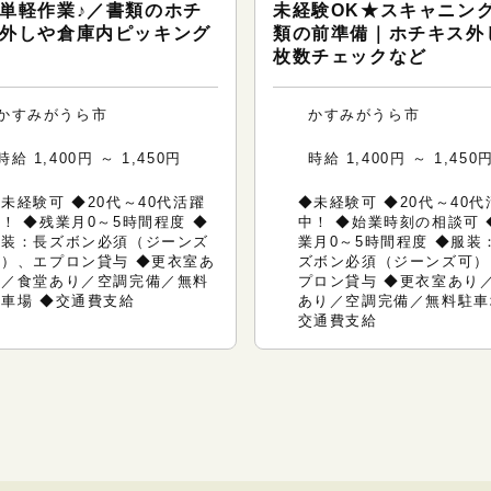
単軽作業♪／書類のホチ
未経験OK★スキャニン
外しや倉庫内ピッキング
類の前準備｜ホチキス外
枚数チェックなど
かすみがうら市
かすみがうら市
時給 1,400円 ～ 1,450円
時給 1,400円 ～ 1,450
未経験可 ◆20代～40代活躍
◆未経験可 ◆20代～40代
！ ◆残業月0～5時間程度 ◆
中！ ◆始業時刻の相談可 
服装：長ズボン必須（ジーンズ
業月0～5時間程度 ◆服装
可）、エプロン貸与 ◆更衣室あ
ズボン必須（ジーンズ可）
り／食堂あり／空調完備／無料
プロン貸与 ◆更衣室あり
駐車場 ◆交通費支給
あり／空調完備／無料駐車
交通費支給