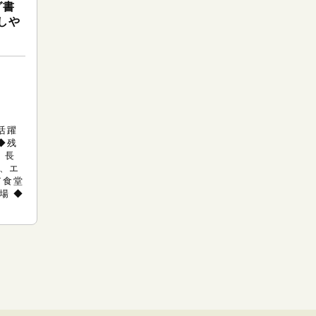
グ書
しや
円
活躍
◆残
：長
、エ
／食堂
場 ◆