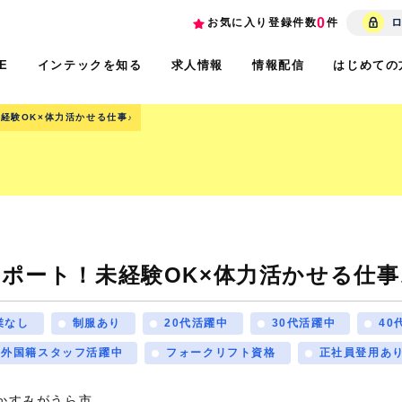
0
お気に入り登録件数
件
インテックを知る
求人情報
情報配信
はじめての
E
経験OK×体力活かせる仕事♪
ポート！未経験OK×体力活かせる仕事
業なし
制服あり
20代活躍中
30代活躍中
40
外国籍スタッフ活躍中
フォークリフト資格
正社員登用あ
かすみがうら市