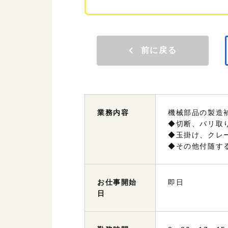
前に戻る
業務
内容
機械部品の製造
◆切断、バリ取
◆玉掛け、クレ
◆その他付随す
お仕事
開始
即日
日