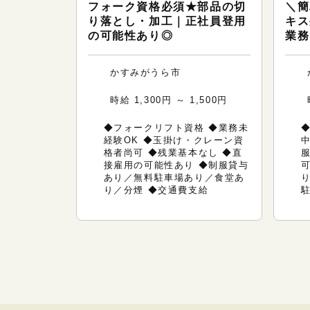
フォーク資格必須★部品の切
＼簡
り落とし・加工｜正社員登用
キス
の可能性あり◎
業務
かすみがうら市
時給 1,300円 ～ 1,500円
◆フォークリフト資格 ◆業務未
◆
経験OK ◆玉掛け・クレーン資
中
格者尚可 ◆残業基本なし ◆直
接雇用の可能性あり ◆制服貸与
あり／無料駐車場あり／食堂あ
り／分煙 ◆交通費支給