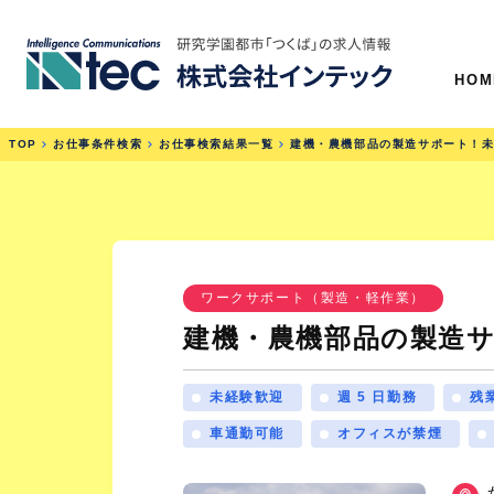
HOM
TOP
お仕事条件検索
お仕事検索結果一覧
建機・農機部品の製造サポート！未
ワークサポート（製造・軽作業）
建機・農機部品の製造サ
未経験歓迎
週 5 日勤務
残
車通勤可能
オフィスが禁煙