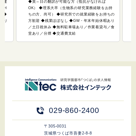
 ◆建
◆英⇔日の翻訳が可能な方（抵抗がなければ
0H
OK） ◆理系大卒（生物系の研究業務経験をお持
 ◆
ちの方、尚可） ◆研究所での就業経験をお持ちの
あり
方歓迎 ◆残業ほぼなし ◆GW・年末年始休暇あり
／土日祝休み ◆無料駐車場あり／作業着貸与／食
堂あり／分煙 ◆交通費支給
029-860-2400
〒305-0031
茨城県つくば市吾妻2-8-8