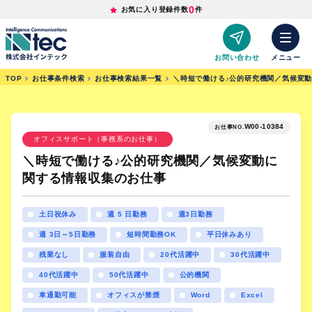
0
お気に入り登録件数
件
お問い合わせ
メニュー
TOP
お仕事条件検索
お仕事検索結果一覧
＼時短で働ける♪公的研究機関／気候変
W00-10384
お仕事NO.
オフィスサポート（事務系のお仕事）
＼時短で働ける♪公的研究機関／気候変動に
関する情報収集のお仕事
土日祝休み
週 5 日勤務
週3日勤務
週 3日～5日勤務
短時間勤務OK
平日休みあり
残業なし
服装自由
20代活躍中
30代活躍中
40代活躍中
50代活躍中
公的機関
車通勤可能
オフィスが禁煙
Word
Excel