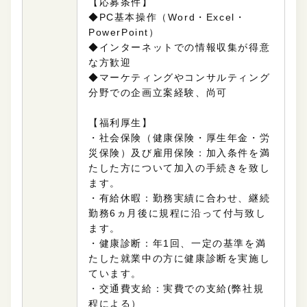
【応募条件】
◆PC基本操作（Word・Excel・
PowerPoint）
◆インターネットでの情報収集が得意
な方歓迎
◆マーケティングやコンサルティング
分野での企画立案経験、尚可
【福利厚生】
・社会保険（健康保険・厚生年金・労
災保険）及び雇用保険：加入条件を満
たした方について加入の手続きを致し
ます。
・有給休暇：勤務実績に合わせ、継続
勤務6ヵ月後に規程に沿って付与致し
ます。
・健康診断：年1回、一定の基準を満
たした就業中の方に健康診断を実施し
ています。
・交通費支給：実費での支給(弊社規
程による）