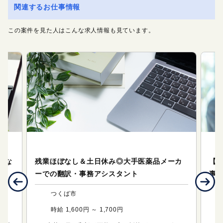
関連するお仕事情報
この案件を見た人はこんな求人情報も見ています。
オフィスサポート（事務系のお仕事）
オ
応な
残業ほぼなし＆土日休み◎大手医薬品メーカ
【
ーでの翻訳・事務アシスタント
事
つくば市
時給 1,600円 ～ 1,700円