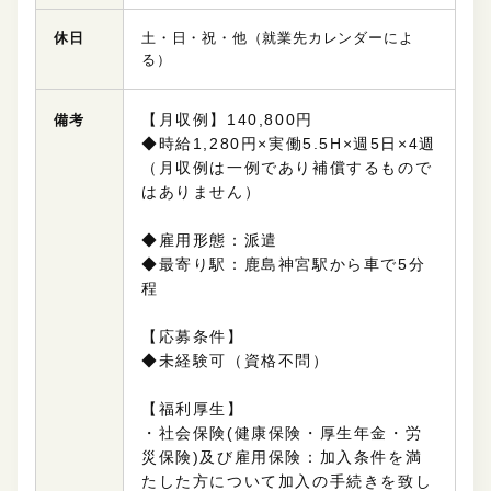
休日
土・日・祝・他（就業先カレンダーによ
る）
【月収例】140,800円
備考
◆時給1,280円×実働5.5H×週5日×4週
（月収例は一例であり補償するもので
はありません）
◆雇用形態：派遣
◆最寄り駅：鹿島神宮駅から車で5分
程
【応募条件】
◆未経験可（資格不問）
【福利厚生】
・社会保険(
健康保険・厚生年金・労
災保険
)及び雇用保険：加入条件を満
たした方について
加入の手続きを致し