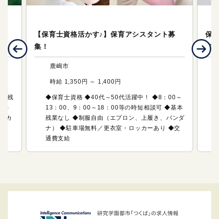
メディカルサポート（医療・福祉系のお仕事）
メ
付や
【保育士資格活かす♪】保育アシスタント募
保
集！
で
鹿嶋市
時給 1,350円 ～ 1,400円
 ◆残
◆保育士資格 ◆40代～50代活躍中！ ◆8：00～
無料
13：00、9：00～18：00等の時短相談可 ◆基本
ッカ
残業なし ◆制服自由（エプロン、上履き、バンダ
ナ） ◆駐車場無料／更衣室・ロッカーあり ◆交
通費支給