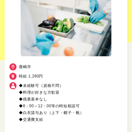
鹿嶋市
時給 1,280円
◆未経験可（資格不問）
◆料理が好きな方歓迎
◆残業基本なし
◆8：00～12：00等の時短相談可
◆白衣貸与あり（上下・帽子・靴）
◆交通費支給