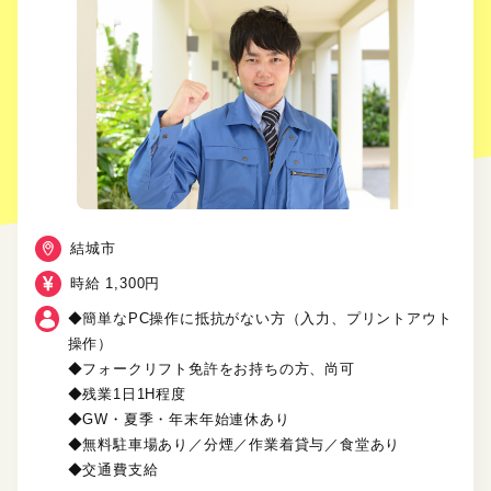
結城市
時給 1,300円
◆簡単なPC操作に抵抗がない方（入力、プリントアウト
操作）
◆フォークリフト免許をお持ちの方、尚可
◆残業1日1H程度
◆GW・夏季・年末年始連休あり
◆無料駐車場あり／分煙／作業着貸与／食堂あり
◆交通費支給