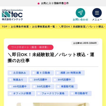
0
お気に入り登録件数
件
お問い合わせ
メニュー
TOP
お仕事条件検索
お仕事検索結果一覧
＼即日OK！未経験歓迎／パレット積込
A00-10449
お仕事NO.
ワークサポート（製造・軽作業）
＼即日OK！未経験歓迎／パレット積込・運
搬のお仕事
土日祝休み
週 5 日勤務
残業 20 時間未満
制服あり
20代活躍中
30代活躍中
40代活躍中
50代活躍中
車通勤可能
オフィスが禁煙
フォークリフト資格
即日勤務可