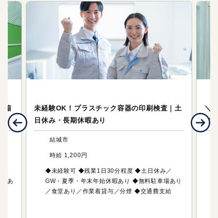
ワークサポート（製造・軽作業）
ワ
・箱
未経験OK！プラスチック容器の印刷検査｜土
＼
日休み・長期休暇あり
の
結城市
時給 1,200円
・夏
◆未経験可 ◆残業1日30分程度 ◆土日休み／
食堂あ
GW・夏季・年末年始休暇あり ◆無料駐車場あり
／食堂あり／作業着貸与／分煙 ◆交通費支給