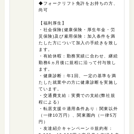
◆フォークリフト免許をお持ちの方、
尚可
【福利厚生】
・社会保険(
健康保険・厚生年金・労
災保険
)及び雇用保険：加入条件を満
たした方について
加入の手続きを致し
ます。
・有給休暇：勤務実績に合わせ、継続
勤務6ヵ月後に規程に沿って付与致し
ます。
・健康診断：年1回、一定の基準を満
たした就業中の方に健康診断を実施し
ています。
・交通費支給：実費での支給(弊社規
程による）
・転居支援※適用条件あり：関東以外
（一律10万円）、関東圏内（一律5万
円）
・友達紹介キャンペーン※規約有：