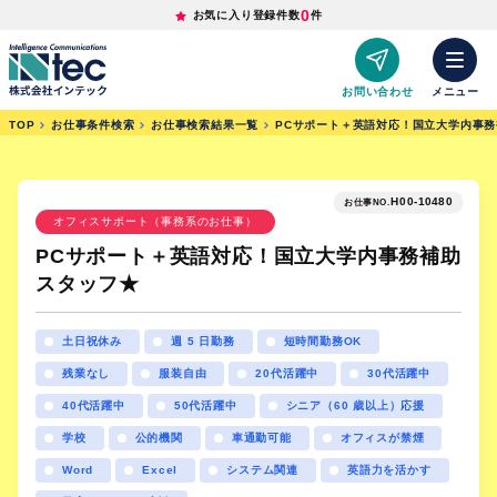
0
お気に入り登録件数
件
お問い合わせ
メニュー
TOP
お仕事条件検索
お仕事検索結果一覧
PCサポート＋英語対応！国立大学内事
H00-10480
お仕事NO.
オフィスサポート（事務系のお仕事）
PCサポート＋英語対応！国立大学内事務補助
スタッフ★
土日祝休み
週 5 日勤務
短時間勤務OK
残業なし
服装自由
20代活躍中
30代活躍中
40代活躍中
50代活躍中
シニア（60 歳以上）応援
学校
公的機関
車通勤可能
オフィスが禁煙
Word
Excel
システム関連
英語力を活かす