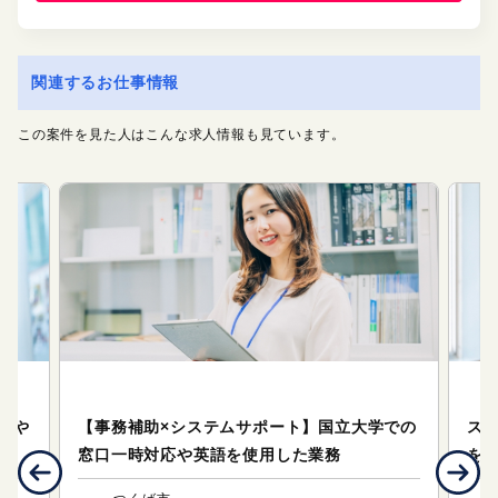
関連するお仕事情報
この案件を見た人はこんな求人情報も見ています。
オフィスサポート（事務系のお仕事）
オ
施設や
【事務補助×システムサポート】国立大学での
ス
窓口一時対応や英語を使用した業務
を