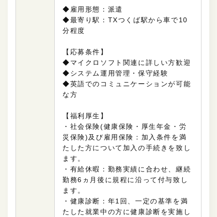
◆雇用形態：派遣
◆最寄り駅：TXつくば駅から車で10
分程度
【応募条件
】
◆マイクロソフト関連に詳しい方歓迎
◆システム運用管理・保守経験
◆英語でのコミュニケーションが可能
な方
【福利厚生】
・社会保険(
健康保険・厚生年金・労
災保険
)及び雇用保険：加入条件を満
たした方について
加入の手続きを致し
ます。
・有給休暇：勤務実績に合わせ、継続
勤務6ヵ月後に規程に沿って付与致し
ます。
・健康診断：年1回、一定の基準を満
たした就業中の方に健康診断を実施し