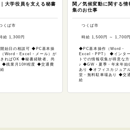
｜大学役員を支える秘書
関／気候変動に関する情
集のお仕事
つくば市
つくば市
時給 1,300円
時給 1,500円 ～ 1,700
開始日の相談可 ◆PC基本操
◆PC基本操作（Word・
（Word・Excel・メール）が
Excel・PPT） ◆インタ
できればOK ◆秘書経験者、尚
トでの情報収集が得意な方
 ◆残業月10H程度 ◆交通費
♪ ◆GW・夏季・年末年始
支給
あり ◆オフィスカジュア
堂・無料駐車場あり ◆交
給