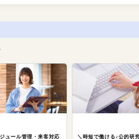
。
フィスサポート（事務系のお
オフィスサポート（事務系の
事）
仕事）
ジュール管理・来客対応
＼時短で働ける♪公的研