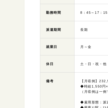
勤務
時間
8：45～17：
派遣
期間
長期
就業日
月～金
休日
土・日・祝・他
備考
【月収例】232,
◆時給1,550円
（月収例は一例
◆雇用形態：派
◆最寄り駅：ひ