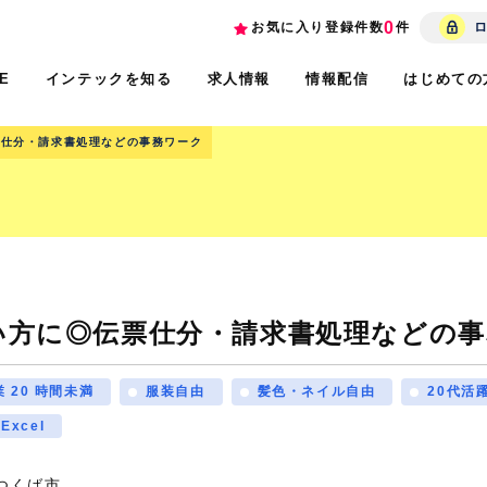
0
お気に入り登録件数
件
インテックを知る
求人情報
情報配信
はじめての
E
票仕分・請求書処理などの事務ワーク
い方に◎伝票仕分・請求書処理などの事
 20 時間未満
服装自由
髪色・ネイル自由
20代活
Excel
つくば市