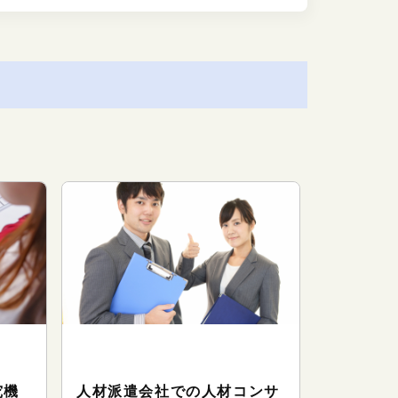
お
オフィスサポート（事務系のお
オフィス
仕事）
仕事）
究機
人材派遣会社での人材コンサ
《国立大