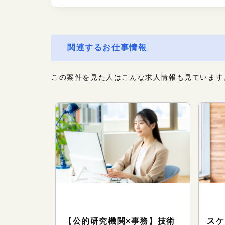
関連するお仕事情報
この案件を見た人はこんな求人情報も見ています
務系のお
オフィスサポート（事務系のお
オ
仕事）
仕
務／研究
【公的研究機関×事務】技術
スケ