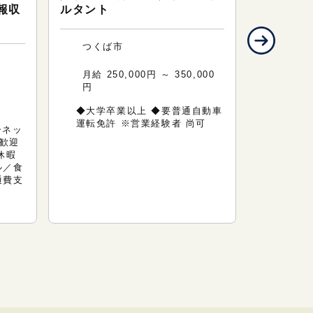
報収
ルタント
作が出来
｜土日祝
つくば市
つくば
月給 250,000円 ～ 350,000
円
円
時給 1
◆大学卒業以上 ◆要普通自動車
◆PC基
運転免許 ※営業経験者 尚可
ーネッ
Exce
歓迎
機関等
休暇
方、尚可
ル／食
務時間の
通費支
等） ◆