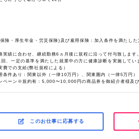
康保険・厚生年金・労災保険
)及び雇用保険：加入条件を満たした
務実績に合わせ、継続勤務6ヵ月後に規程に沿って付与致します
1回、一定の基準を満たした就業中の方に健康診断を実施してい
実費での支給(弊社規程による）
用条件あり：関東以外（一律10万円）、関東圏内（一律5万円）
ペーン※規約有：5,000〜10,000円の商品券を御紹介者様
このお仕事に応募する