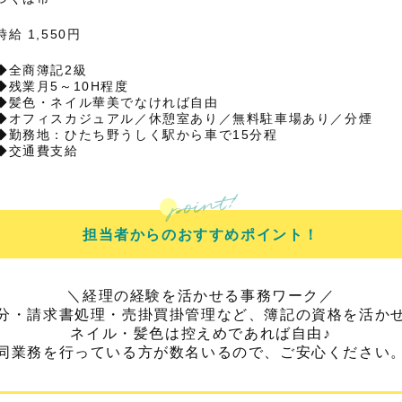
時給 1,550円
◆全商簿記2級
◆残業月5～10H程度
◆髪色・ネイル華美でなければ自由
◆オフィスカジュアル／休憩室あり／無料駐車場あり／分煙
◆勤務地：ひたち野うしく駅から車で15分程
◆交通費支給
担当者からのおすすめポイント！
＼経理の経験を活かせる事務ワーク／
分・請求書処理・売掛買掛管理など、簿記の資格を活か
ネイル・髪色は控えめであれば自由♪
同業務を行っている方が数名いるので、ご安心ください