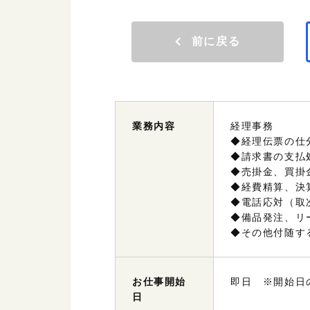
前に戻る
業務
内容
経理事務
◆経理伝票の仕
◆請求書の支払
◆売掛金、買掛
◆経費精算、決
◆電話応対（取
◆備品発注、リ
◆その他付随す
お仕事
開始
即日 ※開始日
日