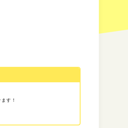
せます！
。