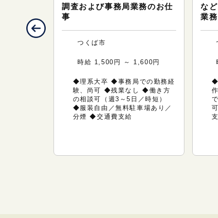
理など
調査および事務局業務のお仕
など
事
業務
つくば市
,500円
時給 1,500円 ～ 1,600円
日の相談可
0代～40代
◆理系大卒 ◆事務局での勤務経
◆
 ◆服装自
験、尚可 ◆残業なし ◆働き方
作
／分煙 ◆つ
の相談可（週3～5日／時短）
あり ◆交通
◆服装自由／無料駐車場あり／
可
分煙 ◆交通費支給