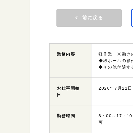
前に戻る
業務
内容
軽作業 ※動き
◆段ボールの箱
◆その他付随す
お仕事
開始
2026年7月21
日
勤務
時間
8：00～17：
可