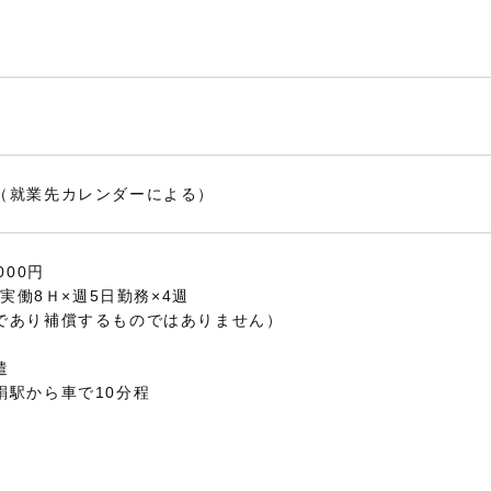
（就業先カレンダーによる）
000円
×実働8Ｈ×週5日勤務×4週
であり補償するものではありません）
遣
絹駅から車で10分程