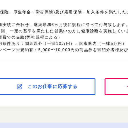
保険・厚生年金・労災保険
)及び雇用保険：加入条件を満たした
務実績に合わせ、継続勤務6ヵ月後に規程に沿って付与致します
1回、一定の基準を満たした就業中の方に健康診断を実施してい
実費での支給(弊社規程による）
用条件あり：関東以外（一律10万円）、関東圏内（一律5万円）
ペーン※規約有：5,000〜10,000円の商品券を御紹介者様
このお仕事に応募する