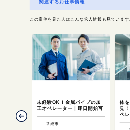
関連するお仕事情報
この案件を見た人はこんな求人情報も見ています
・軽作
ワークサポート（製造・軽作
ワ
業）
業
・梱包の軽
未経験OK！金属パイプの加
体を
残業ほぼ
工オペレーター｜即日開始可
見！
ペレ
常総市