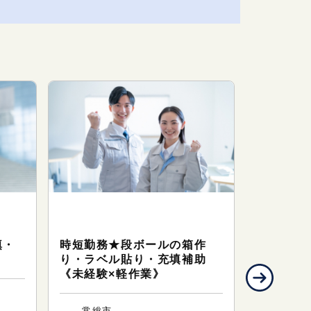
ワークサポート（製造・軽作
ワークサ
業）
業）
填・
時短勤務★段ボールの箱作
冷蔵倉庫
り・ラベル貼り・充填補助
味期限チ
《未経験×軽作業》
のお仕事
常総市
常総市