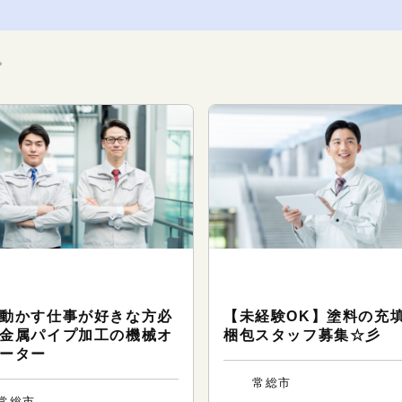
。
ークサポート（製造・軽作
ワークサポート（製造・軽作
）
業）
動かす仕事が好きな方必
【未経験OK】塗料の充
金属パイプ加工の機械オ
梱包スタッフ募集☆彡
ーター
常総市
常総市