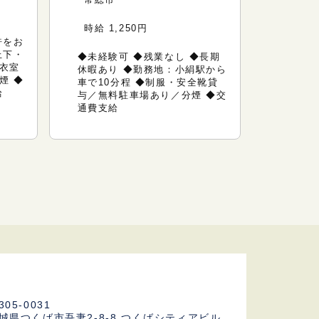
時給 1,250円
時給 1
許をお
上下・
◆未経験可 ◆残業なし ◆長期
◆未経験
衣室
休暇あり ◆勤務地：小絹駅から
時間程
煙 ◆
車で10分程 ◆制服・安全靴貸
由（防
給
与／無料駐車場あり／分煙 ◆交
支給
通費支給
305-0031
城県つくば市吾妻2-8-8
つくばシティアビル