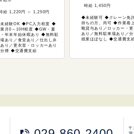
時給 1,450円
時給 1,220円 ～ 1,250円
◆未経験可 ◆クレーン免
持ちの方、尚可 ◆作業着
未経験OK ◆PC入力程度 ◆
靴貸与あり／ロッカー・更
業月0～10H程度 ◆GW・夏
あり／無料駐車場あり／分
季・年末年始休暇あり ◆無料駐
残業ほぼなし ◆交通費支
車場あり／食堂あり／仕出し弁
当あり／更衣室・ロッカーあり
／分煙 ◆交通費支給
〒
029-860-2400
茨