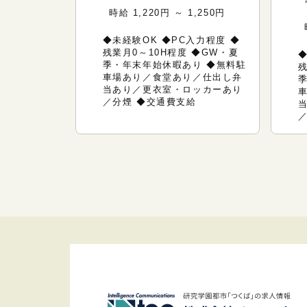
時給 1,220円 ～ 1,250円
◆未経験OK ◆PC入力程度 ◆
残業月0～10H程度 ◆GW・夏
ーン免許をお
◆
季・年末年始休暇あり ◆無料駐
作業着上下・
残
車場あり／食堂あり／仕出し弁
ー・更衣室
当あり／更衣室・ロッカーあり
り／分煙 ◆
／分煙 ◆交通費支給
通費支給