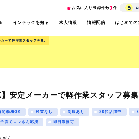
0
お気に入り登録件数
件
インテックを知る
求人情報
情報配信
はじめての
E
ーカーで軽作業スタッフ募集♪
K】安定メーカーで軽作業スタッフ募集
時間勤務OK
残業なし
制服あり
20代活躍中
子育てママさん応援
即日勤務可
常総市