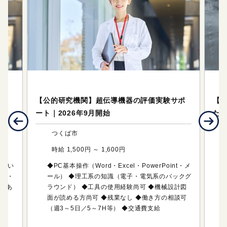
テクニカルサポート（研究・技術系のお仕事）
テ
デー
【公的研究機関】超伝導機器の評価実験サポ
【
ート｜2026年9月開始
た
つくば市
時給 1,500円 ～ 1,600円
取扱い
◆PC基本操作（Word・Excel・PowerPoint・メ
制服・
ール） ◆理工系の知識（電子・電気系のバックグ
堂あ
ラウンド） ◆工具の使用経験尚可 ◆機械設計図
面が読める方尚可 ◆残業なし ◆働き方の相談可
（週3～5日／5～7H等） ◆交通費支給