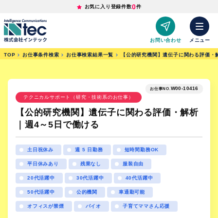
0
お気に入り登録件数
件
お問い合わせ
メニュー
TOP
お仕事条件検索
お仕事検索結果一覧
【公的研究機関】遺伝子に関わる評価・
W00-10416
お仕事NO.
テクニカルサポート（研究・技術系のお仕事）
【公的研究機関】遺伝子に関わる評価・解析
｜週4～5日で働ける
土日祝休み
週 5 日勤務
短時間勤務OK
平日休みあり
残業なし
服装自由
20代活躍中
30代活躍中
40代活躍中
50代活躍中
公的機関
車通勤可能
オフィスが禁煙
バイオ
子育てママさん応援