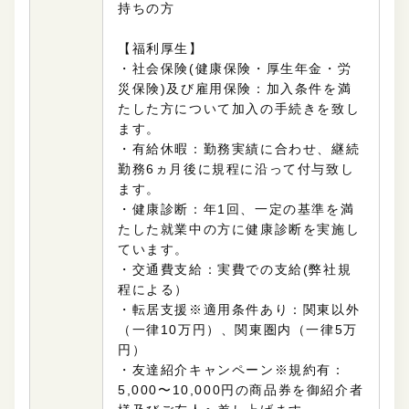
持ちの方
【福利厚生】
・社会保険(
健康保険・厚生年金・労
災保険
)及び雇用保険：加入条件を満
たした方について
加入の手続きを致し
ます。
・有給休暇：勤務実績に合わせ、継続
勤務6ヵ月後に規程に沿って付与致し
ます。
・健康診断：年1回、一定の基準を満
たした就業中の方に健康診断を実施し
ています。
・交通費支給：実費での支給(弊社規
程による）
・転居支援※適用条件あり：関東以外
（一律10万円）、関東圏内（一律5万
円）
・友達紹介キャンペーン※規約有：
5,000〜10,000円の商品券を御紹介者