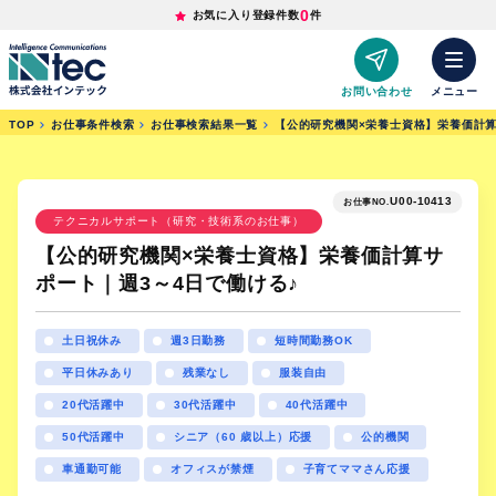
0
お気に入り登録件数
件
お問い合わせ
メニュー
TOP
お仕事条件検索
お仕事検索結果一覧
【公的研究機関×栄養士資格】栄養価計算
U00-10413
お仕事NO.
テクニカルサポート（研究・技術系のお仕事）
【公的研究機関×栄養士資格】栄養価計算サ
ポート｜週3～4日で働ける♪
土日祝休み
週3日勤務
短時間勤務OK
平日休みあり
残業なし
服装自由
20代活躍中
30代活躍中
40代活躍中
50代活躍中
シニア（60 歳以上）応援
公的機関
車通勤可能
オフィスが禁煙
子育てママさん応援