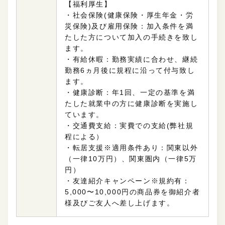
【福利厚生】
・社会保険(
健康保険・厚生年金・労
災保険
)及び雇用保険：加入条件を満
たした方について
加入の手続きを致し
ます。
・有給休暇：勤務実績に合わせ、継続
勤務6ヵ月後に規程に沿って付与致し
ます。
・健康診断：年1回、一定の基準を満
たした就業中の方に健康診断を実施し
ています。
・交通費支給：実費での支給(弊社規
程による）
・転居支援※適用条件あり：関東以外
（一律10万円）、関東圏内（一律5万
円）
・友達紹介キャンペーン※規約有：
5,000〜10,000円の商品券を御紹介者
様及びご友人へ差し上げます。