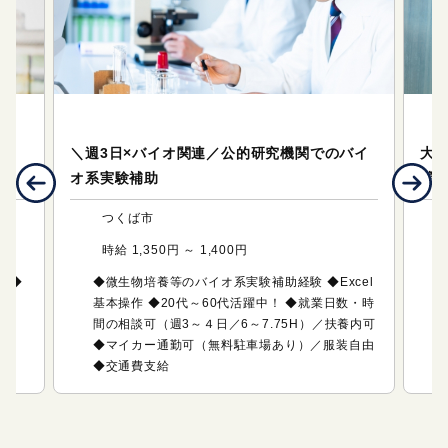
テクニカルサポート（研究・技術系のお仕事）
テ
業日
＼週3日×バイオ関連／公的研究機関でのバイ
大
オ系実験補助
補助
つくば市
時給 1,350円 ～ 1,400円
 ◆
◆微生物培養等のバイオ系実験補助経験 ◆Excel
基本操作 ◆20代～60代活躍中！ ◆就業日数・時
間の相談可（週3～４日／6～7.75H）／扶養内可
◆マイカー通勤可（無料駐車場あり）／服装自由
◆交通費支給